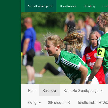
Sundbybergs IK
Bordtennis
Bowling
Fot
Hem
Kalender
Kontakta Sundbybergs IK
Övrigt
SIK-shopen
Idrottsskolan HT20