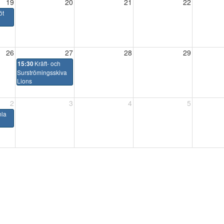
19
20
21
22
öt
26
27
28
29
Kräft- och
15:30
Surströmingsskiva
Lions
2
3
4
5
mla