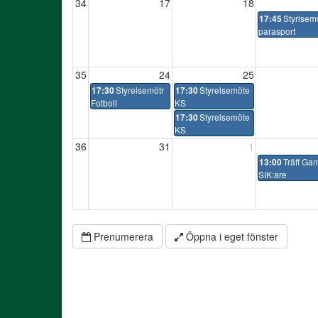
34
17
18
Styrlsem
17:45
parasport
35
24
25
Styrelsemötr
Styrelsemöte
17:30
17:30
Fotboll
KS
Styrelsemöte
17:30
KS
36
31
1
Träff Ga
13:00
SIK:are
Prenumerera
Öppna i eget fönster