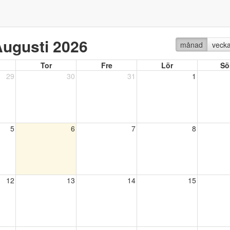
ugusti 2026
månad
veck
Tor
Fre
Lör
Sö
29
30
31
1
5
6
7
8
12
13
14
15