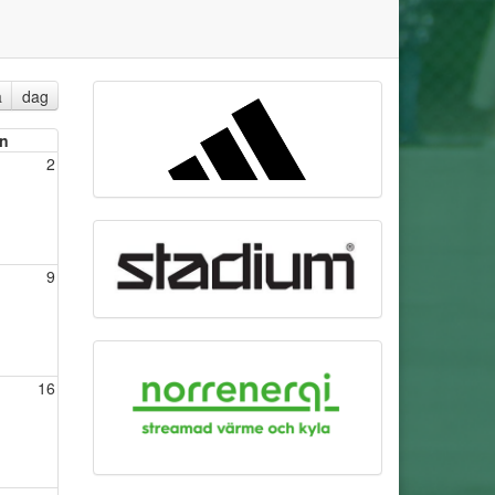
a
dag
n
2
9
16