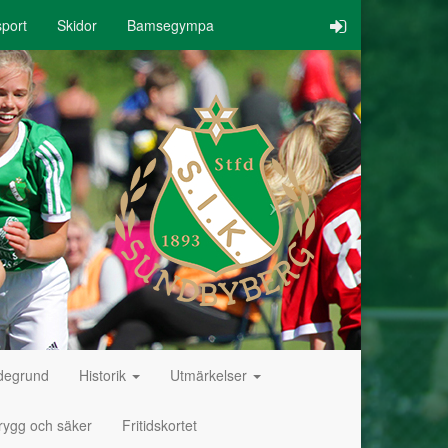
port
Skidor
Bamsegympa
degrund
Historik
Utmärkelser
rygg och säker
Fritidskortet