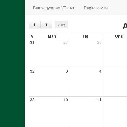
Bamsegympan VT2026
Dagkollo 2026
A
‹
›
idag
V
Mån
Tis
Ons
31
27
28
32
3
4
33
10
11