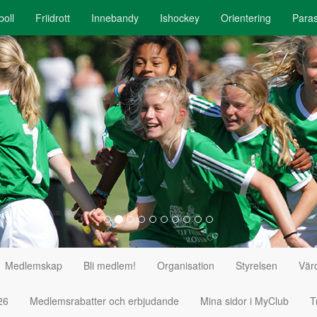
boll
Friidrott
Innebandy
Ishockey
Orientering
Paras
Medlemskap
Bli medlem!
Organisation
Styrelsen
Vär
26
Medlemsrabatter och erbjudande
Mina sidor i MyClub
T