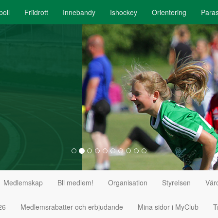
boll
Friidrott
Innebandy
Ishockey
Orientering
Paras
Medlemskap
Bli medlem!
Organisation
Styrelsen
Vär
26
Medlemsrabatter och erbjudande
Mina sidor i MyClub
T