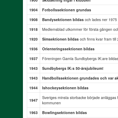
1900
Skidåkning ingår i klubben
1904
Fotbollssektionen grundas
1908
Bandysektionen bildas
och lades ner 1975
1918
Medlemsblad utkommer för första gången och 
1920
Simsektionen bildas
och finns kvar fram til
1936
Orienteringssektionen bildas
1937
Föreningen Gamla Sundbybergs IK:are bilda
1943
Sundbybergs IK:s 50-årsjubileum!
1943
Handbollssektionen grundades och var akti
1944
Ishockeysektionen bildas
Sveriges minsta storbacke började anläggas f
1947
kommunen
1963
Bowlingsektionen bildas