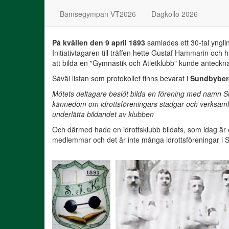
Bamsegympan VT2026
Dagkollo 2026
På kvällen den 9 april 1893
samlades ett 30-tal yngli
Initiativtagaren till träffen hette Gustaf Hammarin och
att bilda en "Gymnastik och Atletklubb" kunde anteckna 
Såväl listan som protokollet finns bevarat i
Sundbyberg
Mötets deltagare beslöt bilda en förening med namn Su
kännedom om idrottsföreningars stadgar och verksamhe
underlätta bildandet av klubben
Och därmed hade en idrottsklubb bildats, som idag är 
medlemmar och det är inte många idrottsföreningar i S