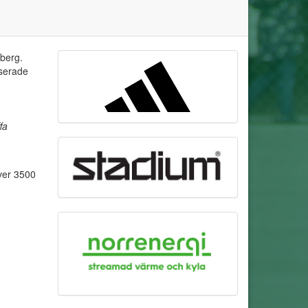
yberg.
sserade
fa
ver 3500