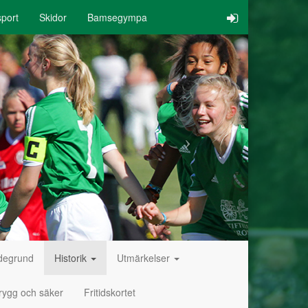
port
Skidor
Bamsegympa
degrund
Historik
Utmärkelser
rygg och säker
Fritidskortet