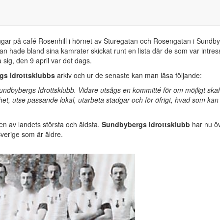
ngar på café Rosenhill i hörnet av Sturegatan och Rosengatan i Sundb
 han hade bland sina kamrater skickat runt en lista där de som var intre
sig, den 9 april var det dags.
s Idrottsklubbs
arkiv och ur de senaste kan man läsa följande:
ndbybergs Idrottsklubb. Vidare utsågs en kommitté för om möjligt skaf
t, utse passande lokal, utarbeta stadgar och för öfrigt, hvad som kan
en av landets största och äldsta.
Sundbybergs Idrottsklubb
har nu ö
verige som är äldre.