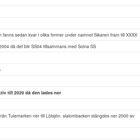
fanns sedan kvar i olika former under namnet Sikaren fram till XXXX
l 2004 då det blir SS04 tillsammans med Solna SS
s
v till 2020 då den lades ner
rån Tulemarken ner till Lötsjön. slalombacken stängdes ner 2000 av