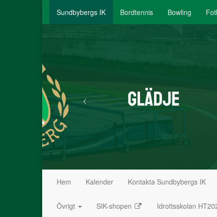
Sundbybergs IK
Bordtennis
Bowling
Fot
Hem
Kalender
Kontakta Sundbybergs IK
Övrigt
SIK-shopen
Idrottsskolan HT20