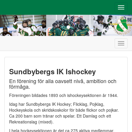
Toggl
navig
Toggl
navig
Sundbybergs IK Ishockey
En förening för alla oavsett nivå, ambition och
förmåga.
Föreningen bildades 1893 och ishockeysektionen år 1944.
Idag har Sundbybergs IK Hockey; Flicklag, Pojklag,
Hockeyskola och skridskoskolor för både flickor och pojkar.
Ca 200 barn som tränar och spelar. Ett Damlag och ett
Rekreationslag (mixed).
I hela hockeysektionen är det ca 275 aktiva medlemmar,