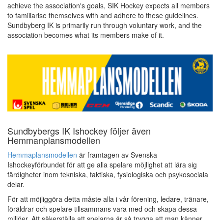
achieve the association's goals, SIK Hockey expects all members
to familiarise themselves with and adhere to these guidelines.
Sundbyberg IK is primarily run through voluntary work, and the
association becomes what its members make of it.
Sundbybergs IK Ishockey följer även
Hemmanplansmodellen
Hemmaplansmodellen
är framtagen av Svenska
Ishockeyförbundet för att ge alla spelare möjlighet att lära sig
färdigheter inom tekniska, taktiska, fysiologiska och psykosociala
delar.
För att möjliggöra detta måste alla i vår förening, ledare, tränare,
föräldrar och spelare tillsammans vara med och skapa dessa
miljöer. Att säkerställa att spelarna är så trygga att man känner