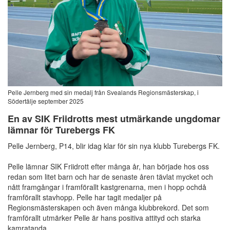
Pelle Jernberg med sin medalj från Svealands Regionsmästerskap, i
Södertälje september 2025
En av SIK Friidrotts mest utmärkande ungdomar
lämnar för Turebergs FK
Pelle Jernberg, P14, blir idag klar för sin nya klubb Turebergs FK.
Pelle lämnar SIK Friidrott efter många år, han började hos oss
redan som litet barn och har de senaste åren tävlat mycket och
nått framgångar i framförallt kastgrenarna, men i hopp ochdå
framförallt stavhopp. Pelle har tagit medaljer på
Regionsmästerskapen och även många klubbrekord. Det som
framförallt utmärker Pelle är hans positiva attityd och starka
kamratanda.