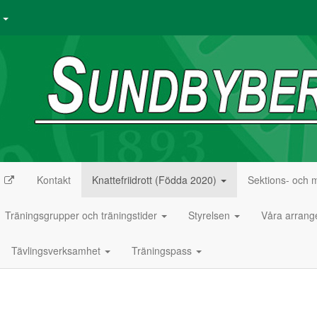
r
n
Kontakt
Knattefriidrott (Födda 2020)
Sektions- och 
Träningsgrupper och träningstider
Styrelsen
Våra arran
Tävlingsverksamhet
Träningspass