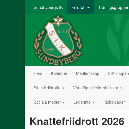
Sundbybergs IK
Friidrott
Träningsgruppe
Hem
Kalender
Medlemskap
SIK-shope
Sluta Friidrotta
Våra läger/Friidrottskolor
Sociala medier
Ledarinfo
Klubbkläder
Knattefriidrott 2026