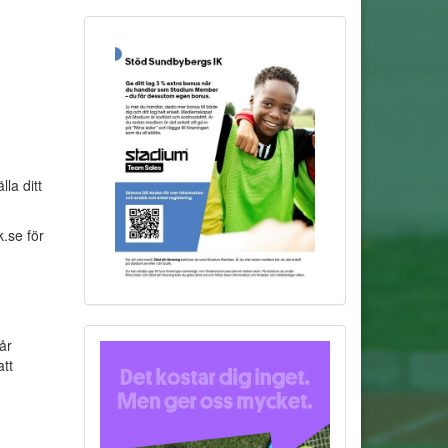
la ditt
.se för
år
att