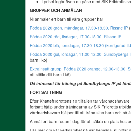
I priset ingår även en påse med SIK Friidrotts s
GRUPPER OCH ANMÄLAN
Ni anmäler ert barn till våra grupper här
Födda 2020 grön, måndagar, 17.30-18.30, Rissne IP
(
Födda 2020 röd, tisdagar, 17.30-18.30, Rissne IP
Födda 2020 blå, torsdagar, 17.30-18.30 (korrigerad tid
Födda 2020 gul, lördagar, 11.00-12.00, Sundbybergs 
barn i kö)
Extrainsatt grupp, Födda 2020 orange, 12.00-13.00, 
att ställa ditt barn i kö)
Då intresset för träning på Sundbybergs IP på lörd
FORTSÄTTNING
Efter Knattefriidrottens 10 tillfällen tar vårdnadshava
fortsatt hjälp under träningarna av SIK Friidrotts utbi
vårdnadshavare hjälper till att träna sina barn och så 
Anmäl ert barn redan i dag för att säkra en plats hos o
Läs mer om vår verksamhet på vår hemsida, ni hittar 