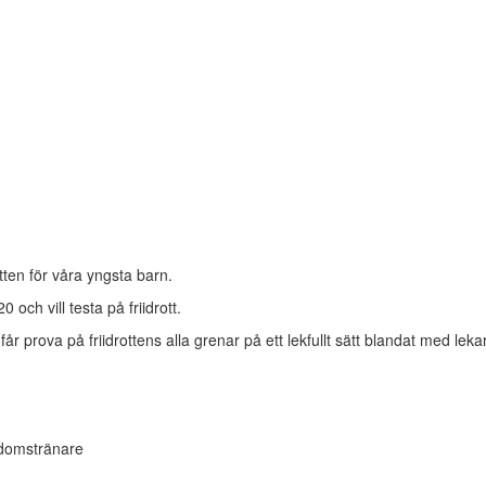
rotten för våra yngsta barn.
0 och vill testa på friidrott.
får prova på friidrottens alla grenar på ett lekfullt sätt blandat med lekar
gdomstränare