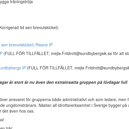
nygga träningströja
Korrigerad tid sen brevutskicket)
 sen brevutskicket) Rissne IP
IP
(FULL FÖR TILLFÄLLET, mejla Friidrott@sundbybergsik.se för att stäl
Sundbybergs IP
(FULL FÖR TILLFÄLLET, mejla Friidrott@sundbybergsik
agar är stort är nu även den extrainsatta gruppen på lördagar full
re över ansvaret för grupperna både administrativt och som ledare, men f
ldade ungdomstränare. Nästan all idrottsverksamhet i Sverige bygger på 
är det även hos oss.
ss!
den här: