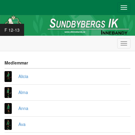
Toggl
navig
F 12-13
Toggl
navig
Medlemmar
Alicia
Alma
Anna
Ava