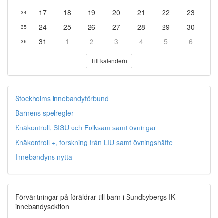
17
18
19
20
21
22
23
34
24
25
26
27
28
29
30
35
31
1
2
3
4
5
6
36
Till kalendern
Stockholms innebandyförbund
Barnens spelregler
Knäkontroll, SISU och Folksam samt övningar
Knäkontroll +, forskning från LIU samt övningshäfte
Innebandyns nytta
Förväntningar på föräldrar till barn i Sundbybergs IK
innebandysektion