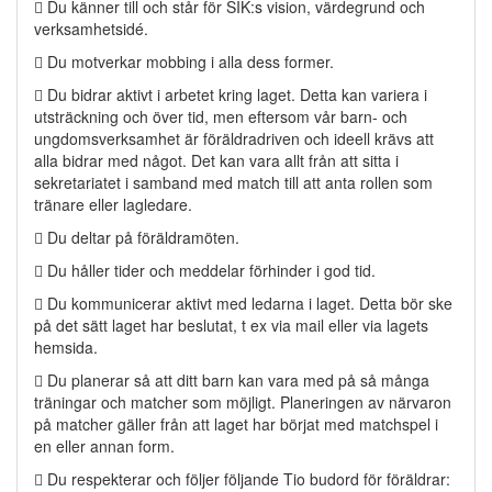
 Du känner till och står för SIK:s vision, värdegrund och
verksamhetsidé.
 Du motverkar mobbing i alla dess former.
 Du bidrar aktivt i arbetet kring laget. Detta kan variera i
utsträckning och över tid, men eftersom vår barn- och
ungdomsverksamhet är föräldradriven och ideell krävs att
alla bidrar med något. Det kan vara allt från att sitta i
sekretariatet i samband med match till att anta rollen som
tränare eller lagledare.
 Du deltar på föräldramöten.
 Du håller tider och meddelar förhinder i god tid.
 Du kommunicerar aktivt med ledarna i laget. Detta bör ske
på det sätt laget har beslutat, t ex via mail eller via lagets
hemsida.
 Du planerar så att ditt barn kan vara med på så många
träningar och matcher som möjligt. Planeringen av närvaron
på matcher gäller från att laget har börjat med matchspel i
en eller annan form.
 Du respekterar och följer följande Tio budord för föräldrar: