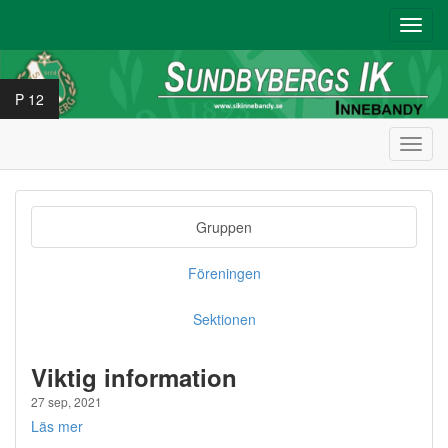
Toggl
navig
P 12
Toggl
navig
Gruppen
Föreningen
Sektionen
Viktig information
27 sep, 2021
Läs mer