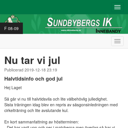
Toggl
navig
F 08-09
Toggl
navig
Nu tar vi jul
Publicerad 2019-12-18 23:19
Halvtidsinfo och god jul
Hej Laget
Så går vi nu till halvtidsvila och lite välbehövlig julledighet.
Sista träningen idag blev en repris av säsgonsinledningen med
cirkelträning och lite avslutande kul.
En kort sammanfattning av höstterminen:
- Det har varit upp och ner i matcherna men överlag så har vi