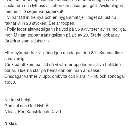
spelat bra och lyft oss allt eftersom säsongen gått. Avslutningen
med en 1-0 seger var superkul!
- Vi har fått in tre nya och en nygammal tjej i laget så just nu
räknar vi in 23 stycken. Det är toppen.
- Polly leder aktivitetsligan i halvtid på 35 aktiviteter av 41 möjliga,
men Miriam toppar träningsligan på 25 av 29. Starkt jobbat av
föräldrar som skjutsar :)
Efter nyår så drar vi igång igen onsdagen den 8/1. Samma tider
som vanligt.
Tänk på att komma i tid då vi värmer upp innan själva halltiden
börjar. Tiderna står på hemsidan om man är osäker.
Onsdagar värmer vi upp, ombytta och klara, 17:40 och söndagar
16:30.
Nu tar vi helg!
God Jul och Gott Nytt År
Niklas, Per, Kaushik och David
Niklas