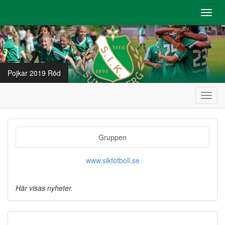
Toggl
navig
Pojkar 2019 Röd
Toggl
navig
Gruppen
www.sikfotboll.se
Här visas nyheter.