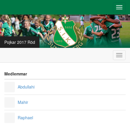
Toggl
navig
Pojkar 2017 Röd
Toggl
navig
Medlemmar
Abdullahi
Mahir
Raphael