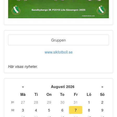
Gruppen
www.sikfotboll.se
Här visas nyheter.
«
Augusti 2026
»
Må
Ti
On
To
Fr
Lö
Sö
27
28
29
30
31
1
2
31
3
4
5
6
7
8
9
32