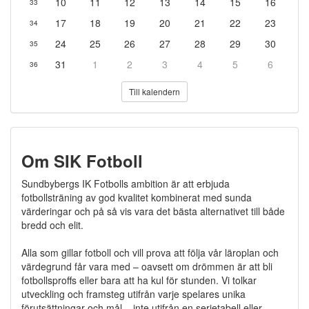
10
11
12
13
14
15
16
33
17
18
19
20
21
22
23
34
24
25
26
27
28
29
30
35
31
1
2
3
4
5
6
36
Till kalendern
Om SIK Fotboll
Sundbybergs IK Fotbolls ambition är att erbjuda
fotbollsträning av god kvalitet kombinerat med sunda
värderingar och på så vis vara det bästa alternativet till både
bredd och elit.
Alla som gillar fotboll och vill prova att följa vår läroplan och
värdegrund får vara med – oavsett om drömmen är att bli
fotbollsproffs eller bara att ha kul för stunden. Vi tolkar
utveckling och framsteg utifrån varje spelares unika
förutsättningar och mål – inte utifrån en serietabell eller