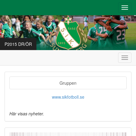
Toggl
navig
P2015 DR/ÖR
Toggl
navig
Gruppen
www.sikfotboll.se
Här visas nyheter.