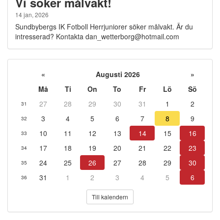
Vi söker målvakt!
14 jan, 2026
Sundbybergs IK Fotboll Herrjuniorer söker målvakt. Är du
intresserad? Kontakta dan_wetterborg@hotmail.com
«
Augusti 2026
»
Må
Ti
On
To
Fr
Lö
Sö
27
28
29
30
31
1
2
31
3
4
5
6
7
8
9
32
10
11
12
13
14
15
16
33
17
18
19
20
21
22
23
34
24
25
26
27
28
29
30
35
31
1
2
3
4
5
6
36
Till kalendern