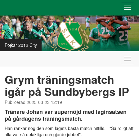
Toggl
navig
Pojkar 2012 City
Toggl
navig
Grym träningsmatch
igår på Sundbybergs IP
Publicerad 2025-03-23 12:19
Tränare Johan var supernöjd med laginsatsen
på gårdagens träningsmatch.
Han rankar nog den som lagets bästa match hittills. - "Så roligt att
alla var så delaktiga och gjorde jobbet".